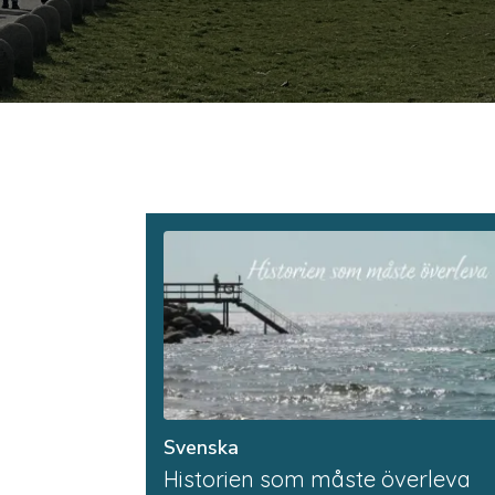
Svenska
Historien som måste överleva