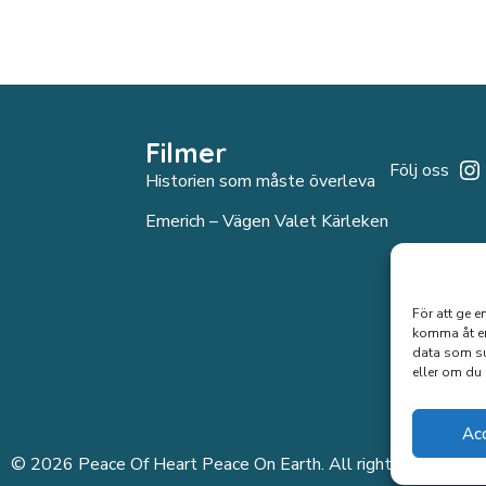
flera
varianter.
De
olika
alternativen
kan
Filmer
väljas
Följ oss
Historien som måste överleva
på
produktsidan
Emerich – Vägen Valet Kärleken
För att ge e
komma åt en
data som su
eller om du 
Ac
© 2026 Peace Of Heart Peace On Earth. All rights reserved.