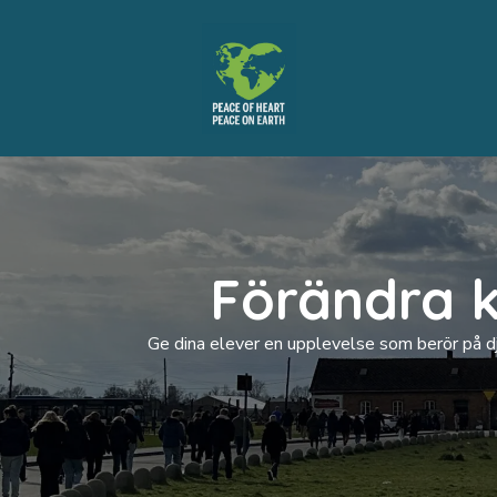
Förändra k
Ge dina elever en upplevelse som berör på dju