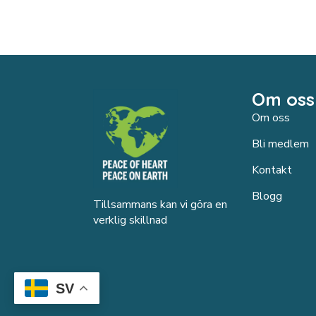
flera
varianter.
De
olika
alternativen
kan
Om oss
väljas
Om oss
på
produktsidan
Bli medlem
Kontakt
Blogg
Tillsammans kan vi göra en
verklig skillnad
SV