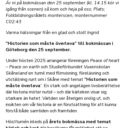
Är ni på bokmässan den 25 september (kl. 14.15 kör vi
igång från scenen) så kom och heja på oss; Plats;
Folkbildningsrådets monterscen, monternummer
C02:43
Varma hälsningar från en glad och stolt Ingrid
”Historien som måste överleva” till bokmässan i
Göteborg den 25 september.
Under hösten 2025 arrangerar föreningen
Peace of heart
– Peace on earth
och
Studieförbundet Vuxenskolan
Skåneland
en turné med filmvisning, föreläsning och
utställning runt om i Skåne med temat
”Historien som
måste överleva
”. En stark och angelägen livsberättelse
där historia möter nutid – och där kärleken visar sig
starkare än hatet. Världen ser återigen orolig ut, och
insikten om vår historia är en förutsättning för att kunna
förstå både samtiden och framtiden.
Höstturnén inleds på
årets bokmässa med temat
kärlek och lust
där besökarna får möjlighet att se