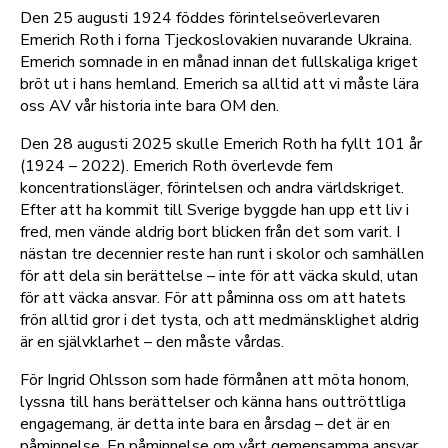
Den 25 augusti 1924 föddes förintelseöverlevaren
Emerich Roth i forna Tjeckoslovakien nuvarande Ukraina.
Emerich somnade in en månad innan det fullskaliga kriget
bröt ut i hans hemland. Emerich sa alltid att vi måste lära
oss AV vår historia inte bara OM den.
Den 28 augusti 2025 skulle Emerich Roth ha fyllt 101 år
(1924 – 2022). Emerich Roth överlevde fem
koncentrationsläger, förintelsen och andra världskriget.
Efter att ha kommit till Sverige byggde han upp ett liv i
fred, men vände aldrig bort blicken från det som varit. I
nästan tre decennier reste han runt i skolor och samhällen
för att dela sin berättelse – inte för att väcka skuld, utan
för att väcka ansvar. För att påminna oss om att hatets
frön alltid gror i det tysta, och att medmänsklighet aldrig
är en självklarhet – den måste vårdas.
För Ingrid Ohlsson som hade förmånen att möta honom,
lyssna till hans berättelser och känna hans outtröttliga
engagemang, är detta inte bara en årsdag – det är en
påminnelse. En påminnelse om vårt gemensamma ansvar