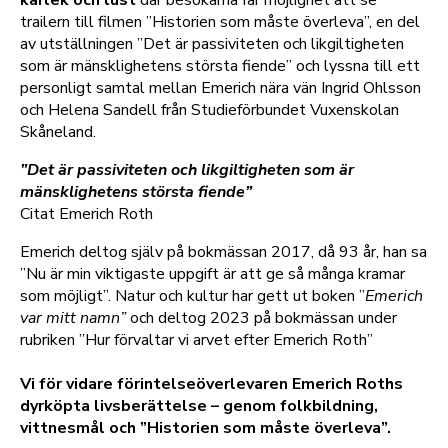
trailern till filmen ”Historien som måste överleva”, en del
av utställningen ”Det är passiviteten och likgiltigheten
som är mänsklighetens största fiende” och lyssna till ett
personligt samtal mellan Emerich nära vän Ingrid Ohlsson
och Helena Sandell från Studieförbundet Vuxenskolan
Skåneland.
”Det är passiviteten och likgiltigheten som är
mänsklighetens största fiende”
Citat Emerich Roth
Emerich deltog själv på bokmässan 2017, då 93 år, han sa
”Nu är min viktigaste uppgift är att ge så många kramar
som möjligt”. Natur och kultur har gett ut boken ”
Emerich
var mitt namn”
och deltog 2023 på bokmässan under
rubriken ”Hur förvaltar vi arvet efter Emerich Roth”
Vi för vidare förintelseöverlevaren Emerich Roths
dyrköpta livsberättelse – genom folkbildning,
vittnesmål och ”Historien som måste överleva”.