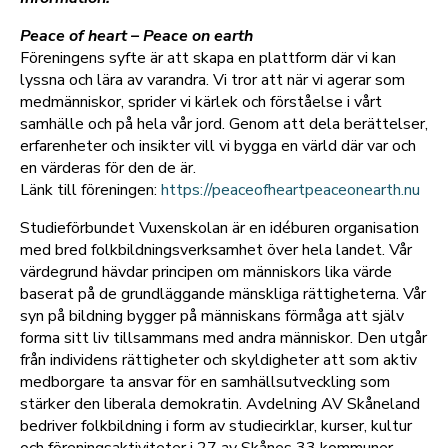
Peace of heart – Peace on earth
Föreningens syfte är att skapa en plattform där vi kan
lyssna och lära av varandra. Vi tror att när vi agerar som
medmänniskor, sprider vi kärlek och förståelse i vårt
samhälle och på hela vår jord. Genom att dela berättelser,
erfarenheter och insikter vill vi bygga en värld där var och
en värderas för den de är.
Länk till föreningen:
https://peaceofheartpeaceonearth.nu
Studieförbundet Vuxenskolan är en idéburen organisation
med bred folkbildningsverksamhet över hela landet. Vår
värdegrund hävdar principen om människors lika värde
baserat på de grundläggande mänskliga rättigheterna. Vår
syn på bildning bygger på människans förmåga att själv
forma sitt liv tillsammans med andra människor. Den utgår
från individens rättigheter och skyldigheter att som aktiv
medborgare ta ansvar för en samhällsutveckling som
stärker den liberala demokratin. Avdelning AV Skåneland
bedriver folkbildning i form av studiecirklar, kurser, kultur
och föreningsaktiviteter i 27 av Skånes 33 kommuner.